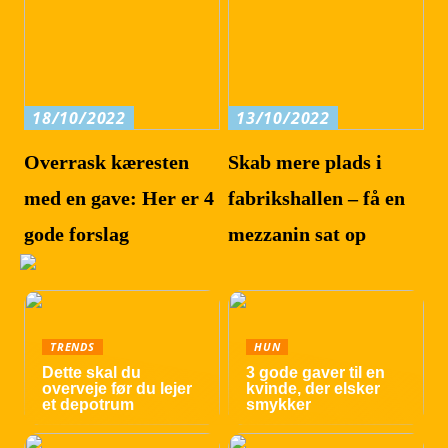
18/10/2022
13/10/2022
Overrask kæresten
Skab mere plads i
med en gave: Her er 4
fabrikshallen – få en
gode forslag
mezzanin sat op
TRENDS
HUN
Dette skal du
3 gode gaver til en
overveje før du lejer
kvinde, der elsker
et depotrum
smykker