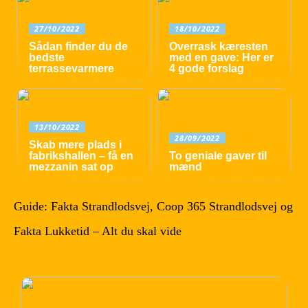
27/10/2022
18/10/2022
Sådan finder du de
Overrask kæresten
bedste
med en gave: Her er
terrassevarmere
4 gode forslag
13/10/2022
28/09/2022
Skab mere plads i
fabrikshallen – få en
To geniale gaver til
mezzanin sat op
mænd
Guide: Fakta Strandlodsvej, Coop 365 Strandlodsvej og
Fakta Lukketid – Alt du skal vide