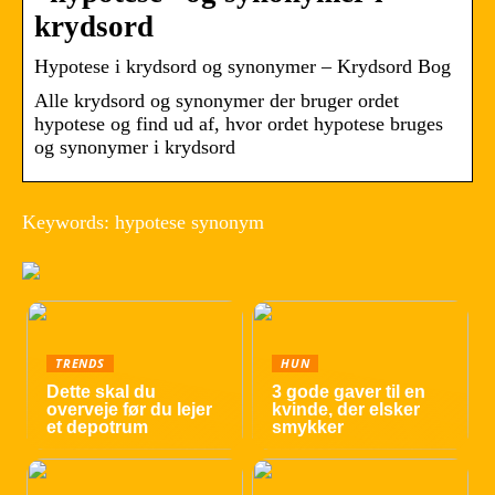
krydsord
Hypotese i krydsord og synonymer – Krydsord Bog
Alle krydsord og synonymer der bruger ordet
hypotese og find ud af, hvor ordet hypotese bruges
og synonymer i krydsord
Keywords: hypotese synonym
TRENDS
HUN
Dette skal du
3 gode gaver til en
overveje før du lejer
kvinde, der elsker
et depotrum
smykker