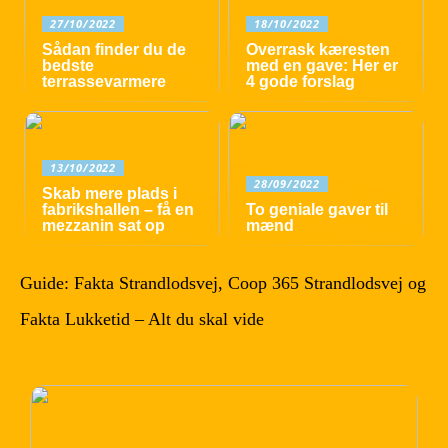
27/10/2022
18/10/2022
Sådan finder du de
Overrask kæresten
bedste
med en gave: Her er
terrassevarmere
4 gode forslag
13/10/2022
28/09/2022
Skab mere plads i
fabrikshallen – få en
To geniale gaver til
mezzanin sat op
mænd
Guide: Fakta Strandlodsvej, Coop 365 Strandlodsvej og
Fakta Lukketid – Alt du skal vide