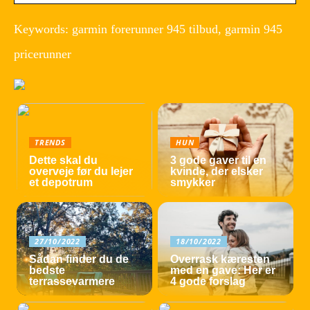
Keywords: garmin forerunner 945 tilbud, garmin 945
pricerunner
TRENDS
HUN
Dette skal du
3 gode gaver til en
overveje før du lejer
kvinde, der elsker
et depotrum
smykker
27/10/2022
18/10/2022
Sådan finder du de
Overrask kæresten
bedste
med en gave: Her er
terrassevarmere
4 gode forslag