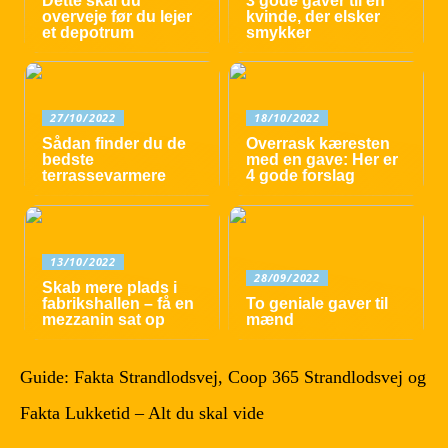
Dette skal du
3 gode gaver til en
overveje før du lejer
kvinde, der elsker
et depotrum
smykker
27/10/2022
18/10/2022
Sådan finder du de
Overrask kæresten
bedste
med en gave: Her er
terrassevarmere
4 gode forslag
13/10/2022
28/09/2022
Skab mere plads i
fabrikshallen – få en
To geniale gaver til
mezzanin sat op
mænd
Guide: Fakta Strandlodsvej, Coop 365 Strandlodsvej og
Fakta Lukketid – Alt du skal vide